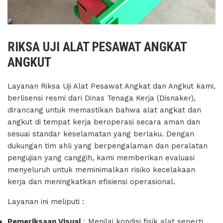
RIKSA UJI ALAT PESAWAT ANGKAT
ANGKUT
Layanan Riksa Uji Alat Pesawat Angkat dan Angkut kami,
berlisensi resmi dari Dinas Tenaga Kerja (Disnaker),
dirancang untuk memastikan bahwa alat angkat dan
angkut di tempat kerja beroperasi secara aman dan
sesuai standar keselamatan yang berlaku. Dengan
dukungan tim ahli yang berpengalaman dan peralatan
pengujian yang canggih, kami memberikan evaluasi
menyeluruh untuk meminimalkan risiko kecelakaan
kerja dan meningkatkan efisiensi operasional.
Layanan ini meliputi :
Pemeriksaan Visual
: Menilai kondisi fisik alat seperti