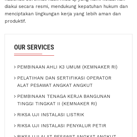
diakui secara resmi, mendukung kepatuhan hukum dan
menciptakan lingkungan kerja yang lebih aman dan
produktif.
OUR SERVICES
PEMBINAAN AHLI K3 UMUM (KEMNAKER RI)
PELATIHAN DAN SERTIFIKASI OPERATOR
ALAT PESAWAT ANGKAT ANGKUT
PEMBINAAN TENAGA KERJA BANGUNAN
TINGGI TINGKAT II (KEMNAKER RI)
RIKSA UJI INSTALASI LISTRIK
RIKSA UJI INSTALASI PENYALUR PETIR
RIKSA UJI ALAT PESAWAT ANGKAT ANGKUT